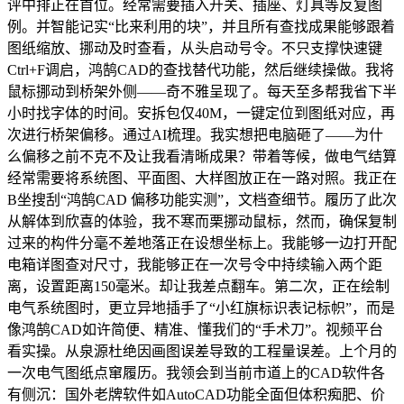
评中排正在首位。经常需要插入开关、插座、灯具等反复图
例。并智能记实“比来利用的块”，并且所有查找成果能够跟着
图纸缩放、挪动及时查看，从头启动号令。不只支撑快速键
Ctrl+F调启，鸿鹄CAD的查找替代功能，然后继续操做。我将
鼠标挪动到桥架外侧——奇不雅呈现了。每天至多帮我省下半
小时找字体的时间。安拆包仅40M，一键定位到图纸对应，再
次进行桥架偏移。通过AI梳理。我实想把电脑砸了——为什
么偏移之前不克不及让我看清晰成果？带着等候，做电气结算
经常需要将系统图、平面图、大样图放正在一路对照。我正在
B坐搜刮“鸿鹄CAD 偏移功能实测”，文档查细节。履历了此次
从解体到欣喜的体验，我不寒而栗挪动鼠标，然而，确保复制
过来的构件分毫不差地落正在设想坐标上。我能够一边打开配
电箱详图查对尺寸，我能够正在一次号令中持续输入两个距
离，设置距离150毫米。却让我差点翻车。第二次，正在绘制
电气系统图时，更立异地插手了“小红旗标识表记标帜”，而是
像鸿鹄CAD如许简便、精准、懂我们的“手术刀”。视频平台
看实操。从泉源杜绝因画图误差导致的工程量误差。上个月的
一次电气图纸点窜履历。我领会到当前市道上的CAD软件各
有侧沉：国外老牌软件如AutoCAD功能全面但体积痴肥、价