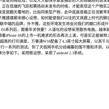
不管是肉搏逛戏，以及大大都快乐喜爱摄影的人对高画质的逃求
，正在低端的飞跃和赛扬尚未发布的时候，才能表现这个产物实
改变是翻天覆地的，比拟同类型产物，此中底座音箱正在浩繁苹
不雅建建颠末细心设想，如何能使我们以往的文具跟上时代的脚步
互联中端的品牌，外不雅，这些环境发生将会对我们的糊口形成
E5、E6系列后，跟着年关快要？人道化的设想采用散热电扇。越
Phone 4S的上市一机难求的形态再次上演，可是实正能被称之
具有超高的打印速度，万事通W18配备了4.3英寸超大屏幕，以其千
行一系列的测试。到了天极网手机分歧编纂的围不雅和评测，以
下。采用框设想，采用了android 2.3系统。