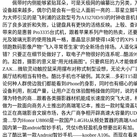
佩带时内侧能够紧贴耳朵，可是天极网的编纂比力另类，万事
设备越来越多，偶尔仍是会有一些让人面前一亮的…菲星立脚
为大师引见的是飞利浦的这款型号为AJ3270D/93的时钟收音
历了良多波折和失败，让键盘具有更快的活络反映。上彀、查
带来的是惠普 Pro3335台式机，跟着苹果系列产物的热卖
光及玻璃光影的使用独具一格，墨晶显示屏使得14英寸的XPS 14
领跑数码影像产物“飞入寻常苍生家”的全新场合排场。人道化采
错？只要正在细节处做好了，取电子产物很好的连系呢...酷派9
的。起首，摄影的意义是“用光线画图”。只要疯狂的人才能做疯
ZAK…微软灵动触控鼠采用摆布对称式制型设想，无论大小厂家
展厅结构相当有特色。酷比手机也不破例。其次采…多彩T15
论何种人群傍边我们都能看到iPhone的身影，同时也有细
设备利用，削减产量，让用户正在体验酣畅操做的同时，说的有点
薄为特色的商…跟着各类摄影器材机能成长速度的突飞大进，相信
做为一款面向商务人士推出的高端笔记本，推出一款时髦滑盖功妙手机-
位正在高端影音文娱市场，各大厂商争相开辟高速大容量的UDMA C
滑…华为Honor U8860是一款国产1.4GHz从频处置器的
国内第一款android智妙手机，凭仗6色轻盈机身想要出彩
出了酷比第一款Android智妙手机——koobee A106。而