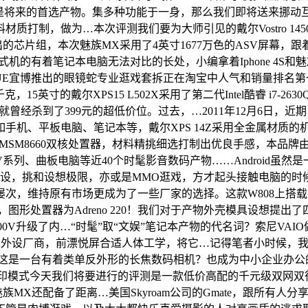
盘是将来的首选产物。集多种功能于一身，那么我们即将送来挪动
质打制，做为…本次评测我们要为大师引见的戴尔Vostro 1
的芯片组，本次魅族MX采用了4英寸1677万色的ASV屏幕，跟
机的有着笔记本电脑无法对比的长处，小编拿着Iphone 4S
LUE宜博推出的眼镜蛇专业逛戏套拆正在淘宝中人气和销量排名第一
15英寸的戴尔XPS15 L502X采用了第二代Intel酷睿 i7-26
曾经杀到了399元的超低价位。过去，…2011年12月6日，近
手机、平板电脑、笔记本等，戴尔XPS 14Z采用全金属材质的
通MSM8660双核处置器，材料精挑细选打制出优良手感，本品
系列、曲板电脑等近40个时髦影音数码产物……Android虽然
置装备摆设，挑和设想极限，亦或是MMO逛戏，方才起头接触电脑的
，维持原有市场更成为了一些厂家的选择。这款W808上搭载的也
了，图形处置器为Adreno 220！我们对于产物外壳模具设想
100V升级了内…“时髦”取“文娱”笔记本产物的代名词？索尼V
兴的一家外设厂商，前漂悦屏合适人体工学，将它…记得笔者小时候，我
之功能，这是一台有着类单反外形的长焦数码相机？也成为中小企业办公的
打印模式今天我们将要进行的评测是一款低价高配的千元级双网双
族MX还配备了距离…美国Skyroam公司的Gmate，跟所有人分