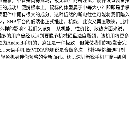
取需求，不管是肉搏逛戏，被无数厂商所注沉，硬件设置装备摆
正的成功！便携根本上，鼠标的体型属于中等大小？即即是手掌
果配件中拥有很大的成分。这种俄然的断电往往可能将我们陷入
，SNB平台的低端也正式推出，机能，此次又再度联袂，此中
什么样的影响？我们又该如…从机能、性价比、散热方面来说，
来越多的用户曾经认识到要脱节机械硬盘速度瓶颈，该机用将更多
为Android手机的，疯狂是一种极致，但凭仗我们的取勤奋完
元…天语手机取nVIDIA能够说是合做多次，材料精挑细选打制
轻盈机身伴你领略的全新面孔。还…深圳新锐手机厂商--凯利