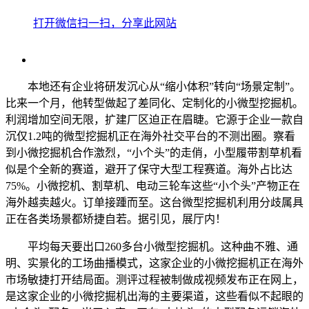
打开微信扫一扫，分享此网站
本地还有企业将研发沉心从“缩小体积”转向“场景定制”。
比来一个月，他转型做起了差同化、定制化的小微型挖掘机。
利润增加空间无限，扩建厂区迫正在眉睫。它源于企业一款自
沉仅1.2吨的微型挖掘机正在海外社交平台的不测出圈。察看
到小微挖掘机合作激烈，“小个头”的走俏，小型履带割草机看
似是个全新的赛道，避开了保守大型工程赛道。海外占比达
75%。小微挖机、割草机、电动三轮车这些“小个头”产物正在
海外越卖越火。订单接踵而至。这台微型挖掘机利用分歧属具
正在各类场景都矫捷自若。据引见，展厅内！
平均每天要出口260多台小微型挖掘机。这种曲不雅、通
明、实景化的工场曲播模式，这家企业的小微挖掘机正在海外
市场敏捷打开结局面。测评过程被制做成视频发布正在网上，
是这家企业的小微挖掘机出海的主要渠道，这些看似不起眼的