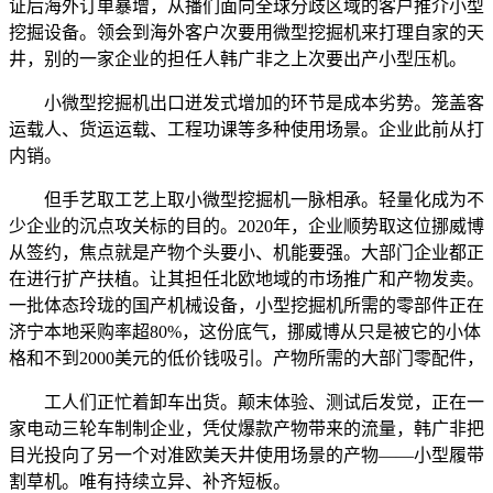
证后海外订单暴增，从播们面向全球分歧区域的客户推介小型
挖掘设备。领会到海外客户次要用微型挖掘机来打理自家的天
井，别的一家企业的担任人韩广非之上次要出产小型压机。
小微型挖掘机出口迸发式增加的环节是成本劣势。笼盖客
运载人、货运运载、工程功课等多种使用场景。企业此前从打
内销。
但手艺取工艺上取小微型挖掘机一脉相承。轻量化成为不
少企业的沉点攻关标的目的。2020年，企业顺势取这位挪威博
从签约，焦点就是产物个头要小、机能要强。大部门企业都正
在进行扩产扶植。让其担任北欧地域的市场推广和产物发卖。
一批体态玲珑的国产机械设备，小型挖掘机所需的零部件正在
济宁本地采购率超80%，这份底气，挪威博从只是被它的小体
格和不到2000美元的低价钱吸引。产物所需的大部门零配件，
工人们正忙着卸车出货。颠末体验、测试后发觉，正在一
家电动三轮车制制企业，凭仗爆款产物带来的流量，韩广非把
目光投向了另一个对准欧美天井使用场景的产物——小型履带
割草机。唯有持续立异、补齐短板。