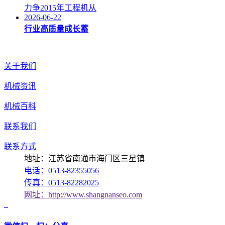
力争2015年工程机从
2026-06-22
行业高质量成长蓄
关于我们
机械资讯
机械百科
联系我们
联系方式
地址：江苏省南通市海门区三星镇
电话：0513-82355056
传真：0513-82282025
网址：http://www.shangnanseo.com