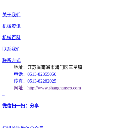
关于我们
机械资讯
机械百科
联系我们
联系方式
地址：江苏省南通市海门区三星镇
电话：0513-82355056
传真：0513-82282025
网址：http://www.shangnanseo.com
微信扫一扫：分享