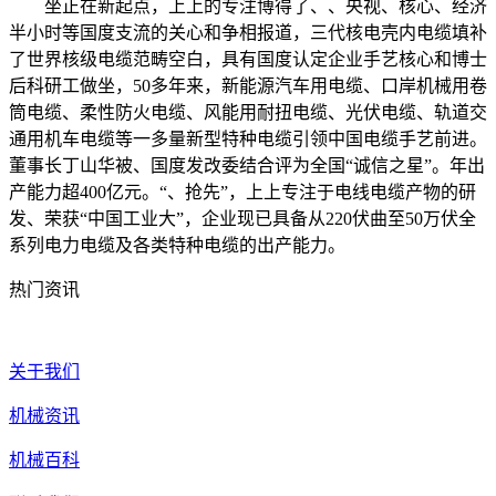
坐正在新起点，上上的专注博得了、、央视、核心、经济
半小时等国度支流的关心和争相报道，三代核电壳内电缆填补
了世界核级电缆范畴空白，具有国度认定企业手艺核心和博士
后科研工做坐，50多年来，新能源汽车用电缆、口岸机械用卷
筒电缆、柔性防火电缆、风能用耐扭电缆、光伏电缆、轨道交
通用机车电缆等一多量新型特种电缆引领中国电缆手艺前进。
董事长丁山华被、国度发改委结合评为全国“诚信之星”。年出
产能力超400亿元。“、抢先”，上上专注于电线电缆产物的研
发、荣获“中国工业大”，企业现已具备从220伏曲至50万伏全
系列电力电缆及各类特种电缆的出产能力。
热门资讯
关于我们
机械资讯
机械百科