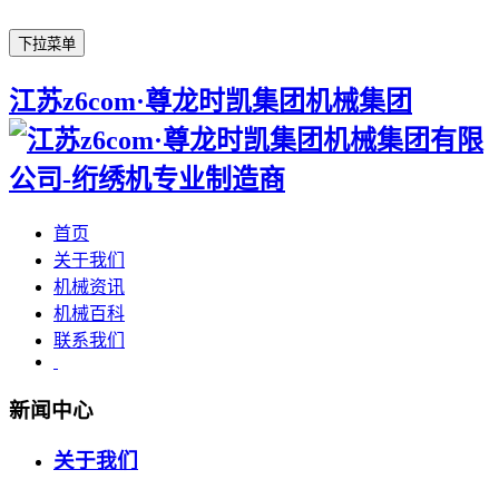
下拉菜单
江苏z6com·尊龙时凯集团机械集团
首页
关于我们
机械资讯
机械百科
联系我们
新闻中心
关于我们