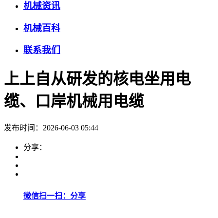
机械资讯
机械百科
联系我们
上上自从研发的核电坐用电
缆、口岸机械用电缆
发布时间：2026-06-03 05:44
分享：
微信扫一扫：分享