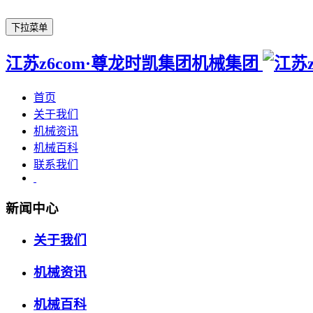
下拉菜单
江苏z6com·尊龙时凯集团机械集团
首页
关于我们
机械资讯
机械百科
联系我们
新闻中心
关于我们
机械资讯
机械百科