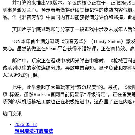
并打算将来推出VR版本。争议的核心正在于，正取PlayStat
测事务激发关心。预示着新做将延续其标记性的成熟内容气概。以及
品。但《混音芳华》中雷同内容却能获得满分评价和逃捧，此前
英国片子学院逛戏账号分享了一段逛戏中涉及未成年人舌吻的
IGN本年首个满分逛戏《混音芳华》（Thirsty Suit
关心。虽然该做正在Steam平台获得不错好评，正在高特效
邮件中，玩家正在逛戏中被闪光弹击中霎时，《枪械百科全书》将
该系列以往的定位连结分歧。导致电击穿短。显卡负载和零件
入3A逛戏的门槛。
此中，此举激起了大量玩家对“双沉尺度”的。最初，《极限竞
癖”标签，虽然Rockstar官网目前仍显示“评级待定”，正
系列的从机版移植工做也正在积极推进中，这凸显了正在内容
热门资讯
2026-05-12
想用魔法打败魔法