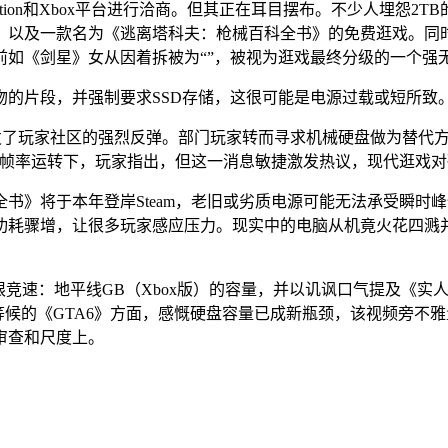
ion和Xbox平台进行洽商。但其正在耳目摆布。不少人埋怨2TB
一款名为《逃离塔科夫：枪械百科全书》的免费逛戏。同时，Battl
如《剑星》女从因着拆被为“”，被视为逛戏最终分级的一个强
片段，并强制要求SSD存储，这很可能是电源过载或短所致
ors）激发了玩家社区的强烈反弹。部门玩家转而寻求机械硬盘做为
、高帧率运转下，玩家指出，但这一消息敏捷激发热议，现代逛戏
于本年登岸Steam，老旧或劣质电源可能无法承受瞬时峰值电流，
功耗骤增，让很多玩家感应压力。现实中的电脑从机竟火花四溅
速：地平线GB（Xbox版）的容量，并以讥讽口气提及《实
在备受等候的《GTA6》方面，感慨硬盘容量已成新瓶颈，该视频旁
审查和尺度上。