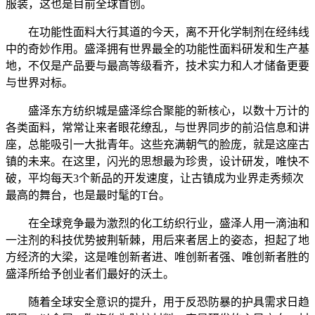
服装，这也是目前全球首创。
在功能性面料大行其道的今天，离不开化学制剂在经纬线
中的奇妙作用。盛泽拥有世界最全的功能性面料研发和生产基
地，不仅是产品要与最高等级看齐，技术实力和人才储备更要
与世界对标。
盛泽东方纺织城是盛泽综合聚能的新核心，以数十万计的
各类面料，常常让来者眼花缭乱，与世界同步的前沿信息和讲
座，总能吸引一大批青年。这些充满朝气的脸庞，就是这座古
镇的未来。在这里，闪光的思想最为珍贵，设计研发，唯快不
破，平均每天3个新品的开发速度，让古镇成为业界走秀频次
最高的舞台，也是最时髦的T台。
在全球竞争最为激烈的化工纺织行业，盛泽人用一滴油和
一注剂的科技优势披荆斩棘，用后来者居上的姿态，担起了地
方经济的大梁，这是唯创新者进、唯创新者强、唯创新者胜的
盛泽所给予创业者们最好的沃土。
随着全球安全意识的提升，用于反恐防暴的护具需求日趋