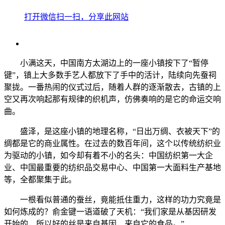
打开微信扫一扫，分享此网站
小满这天，中国南方太湖边上的一座小镇按下了“暂停
键”，镇上大多数手艺人都放下了手中的活计，陆续向先蚕祠
聚拢。一番热闹的仪式过后，随着人群的逐渐散去，古镇的上
空又再次响起那有规律的织机声，仿佛奏响的是它的命运交响
曲。
盛泽，是这座小镇的地理名称，“日出万绸、衣被天下”的
绸都是它的商业属性。在过去的数百年间，这个以传统纺织业
为驱动的小镇，如今却有着不小的名头：中国纺织第一大企
业、中国最重要的纺织品交易中心、中国第一大面料生产基地
等，全都聚集于此。
一根看似普通的蚕丝，竟能抵住重力，这样的功力究竟是
如何炼成的？俞金键一语道破了天机：“我们家是从基因研发
开始的，所以好的丝是来自基因，来自它的食品。”