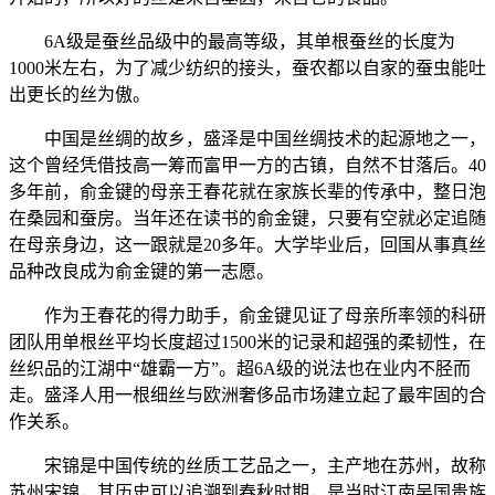
6A级是蚕丝品级中的最高等级，其单根蚕丝的长度为
1000米左右，为了减少纺织的接头，蚕农都以自家的蚕虫能吐
出更长的丝为傲。
中国是丝绸的故乡，盛泽是中国丝绸技术的起源地之一，
这个曾经凭借技高一筹而富甲一方的古镇，自然不甘落后。40
多年前，俞金键的母亲王春花就在家族长辈的传承中，整日泡
在桑园和蚕房。当年还在读书的俞金键，只要有空就必定追随
在母亲身边，这一跟就是20多年。大学毕业后，回国从事真丝
品种改良成为俞金键的第一志愿。
作为王春花的得力助手，俞金键见证了母亲所率领的科研
团队用单根丝平均长度超过1500米的记录和超强的柔韧性，在
丝织品的江湖中“雄霸一方”。超6A级的说法也在业内不胫而
走。盛泽人用一根细丝与欧洲奢侈品市场建立起了最牢固的合
作关系。
宋锦是中国传统的丝质工艺品之一，主产地在苏州，故称
苏州宋锦，其历史可以追溯到春秋时期，是当时江南吴国贵族