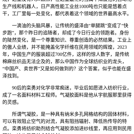
生产线和机器人，日产高性能工业丝1000吨也只能是悠着点
干，工厂里每一处变化，都代表着这个领域的世界最高水平。
一滴油的头脑风暴，让传统的盛泽由“单腿跳”变成了“快
步跑”，那个昨日的追随者，却成了今日行业的领跑者。身份
的陡然变化，是一个尊重知识、尊重创造的必然结果。工业上
的傲人业绩，并不能掩盖化学纤维在民用领域的辉煌，2023
年，中国生产的服装超过700亿件，这样的惊人数字，是传统
棉麻丝织品无法企及的，那么中国作为全球纺织业的龙头，
“中国产、卖世界”又是如何做到的？这个答案，似乎也能在盛
泽找到。
90后的栾勇对化学非常痴迷，毕业后如愿进入纺织行业，
成了一名面料材料工程师。气凝胶面料是他从宇航服那里获得
的灵感。
所谓气凝胶，是一种具有纳米多孔网格结构的固体材料，
可以有效阻止空气的对流，具有阻挡辐射、降低热传导的特
点。栾勇将纺织助剂结合气凝胶添加进纱线里，再应用到民用