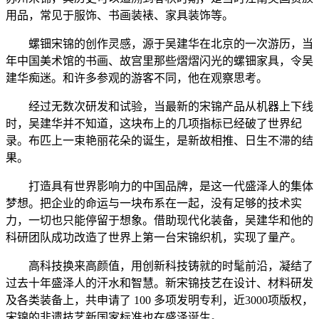
用品，常见于服饰、书画装裱、家具装饰等。
螺钿宋锦的创作灵感，源于吴建华在北京的一次游历，当
年中国美术馆的书画、故宫里那些熠熠闪光的螺钿家具，令吴
建华痴迷。和许多参观的游客不同，他在观察思考。
经过无数次研发和试验，当最新的宋锦产品从机器上下线
时，吴建华并不知道，这块布上的几项指标已经破了世界纪
录。布匹上一束艳丽花朵的诞生，是新故相推、日生不滞的结
果。
打造具有世界影响力的中国品牌，是这一代盛泽人的集体
梦想。把企业的命运与一块布系在一起，没有足够的技术实
力，一切也只能停留于想象。借助现代化装备，吴建华和他的
科研团队成功改造了世界上第一台宋锦织机，实现了量产。
高科技换来高颜值，用创新科技铸就的时髦前沿，凝结了
过去十年盛泽人的汗水和智慧。新宋锦技艺在设计、材料研发
及各类装备上，共申请了 100 多项发明专利，近3000项版权，
宋锦的非遗技艺新国家标准也在盛泽诞生。