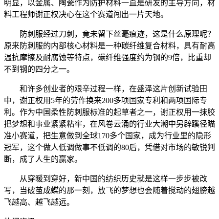
明显，以金属、陶瓷作为防护材料一直是研发的主导方向，材
料工程师谢正权决心在这个赛道闯出一片天地。
防刺服经过刀刺，竟未留下丝毫痕迹，这是什么原理呢？
原来防刺服的内部核心材料是一种碳纤维复合材料，具有耐高
温抗摩擦及耐腐蚀等特点，碳纤维强度约为钢的9倍，比重却
不到钢的四分之一。
和许多创业者的艰辛过程一样，在盛泽这片创新试验田
中，谢正权用5年的劳作换来200多项国家专利和两项国际专
利。作为中国柔性防刺服标准的起草者之一，谢正权用一抹胶
把梦想和事业紧紧粘牢，在风卷云涌的行业大潮中另辟蹊径瞄
准小赛道，把生意做到全球170多个国家，成为行业里的隐形
冠军，这个做人低调做事不低调的80后，凭借对市场的敏锐判
断，成了人生的赢家。
从穿暖到穿好，新中国的纺织历史就是这样一步步被改
写，当破茧成蝶的那一刻，放飞的梦想也会随着搅动的翅膀越
飞越高、越飞越远。