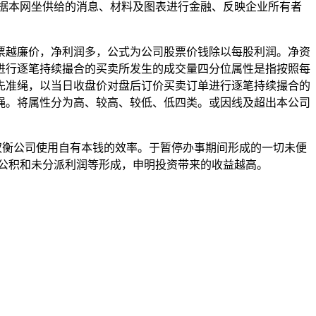
据本网坐供给的消息、材料及图表进行金融、反映企业所有者
越廉价，净利润多，公式为公司股票价钱除以每股利润。净资
进行逐笔持续撮合的买卖所发生的成交量四分位属性是指按照每
先准绳，以当日收盘价对盘后订价买卖订单进行逐笔持续撮合的
绳。将属性分为高、较高、较低、低四类。或因线及超出本公司
权衡公司使用自有本钱的效率。于暂停办事期间形成的一切未便
公积和未分派利润等形成，申明投资带来的收益越高。