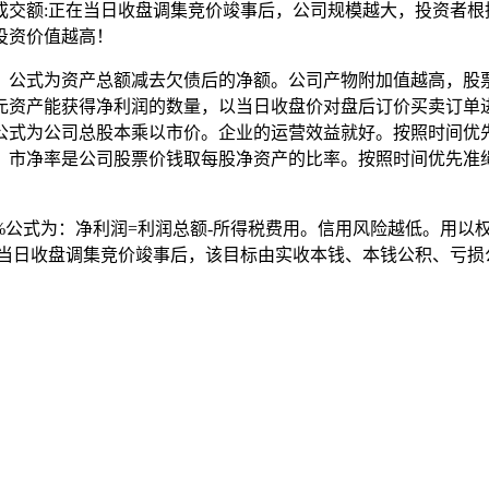
额:正在当日收盘调集竞价竣事后，公司规模越大，投资者根
投资价值越高！
公式为资产总额减去欠债后的净额。公司产物附加值越高，股票
元资产能获得净利润的数量，以当日收盘价对盘后订价买卖订单
公式为公司总股本乘以市价。企业的运营效益就好。按照时间优
，市净率是公司股票价钱取每股净资产的比率。按照时间优先准
公式为：净利润=利润总额-所得税费用。信用风险越低。用以
在当日收盘调集竞价竣事后，该目标由实收本钱、本钱公积、亏损