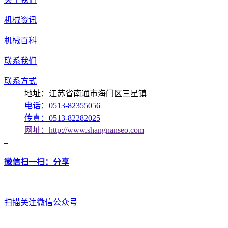
机械资讯
机械百科
联系我们
联系方式
地址：江苏省南通市海门区三星镇
电话：0513-82355056
传真：0513-82282025
网址：http://www.shangnanseo.com
微信扫一扫：分享
扫描关注微信公众号