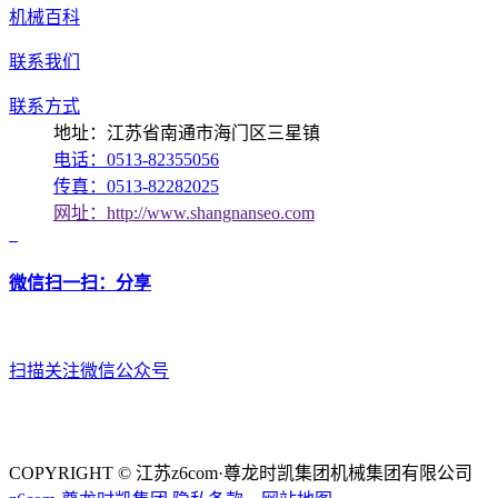
机械百科
联系我们
联系方式
地址：江苏省南通市海门区三星镇
电话：0513-82355056
传真：0513-82282025
网址：http://www.shangnanseo.com
微信扫一扫：分享
扫描关注微信公众号
COPYRIGHT © 江苏z6com·尊龙时凯集团机械集团有限公司