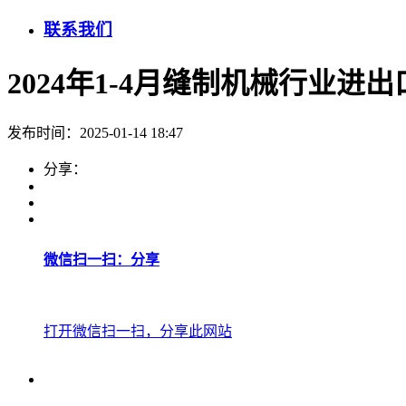
联系我们
2024年1-4月缝制机械行业进
发布时间：2025-01-14 18:47
分享：
微信扫一扫：分享
打开微信扫一扫，分享此网站