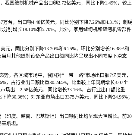
缝制机械产品出口额2.72亿美元，同比下降1.49%，较上
台，出口额4.48亿美元，同比分别下降7.26%和4.31%；刺绣
同比分别增长18.10%和5.70%。此外，家用缝纫机和缝纫机零部件
，同比分别下降13.20%和6.25%，环比分别增长16.38%和
%。此外，行业当月其他缝制设备产品出口额同比均呈现出不同幅度下滑态
态势。各区域市场中，我国对“一带一路”市场出口额7亿美元，
86%，占行业出口额比重30.244%，比重较上年同期增长3.07个
市场出口2.58亿美元，同比增长33.16%，占行业出口额比重
下降30.36%；对东亚市场出口3375万美元，同比下降24.96%；
场（印度、越南、巴基斯坦）出口额同比均呈现大幅增长。前20
巴基斯坦。