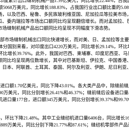
计出口缝制机械产品1.59亿美元，同比增长22.44%，占我国行
口额5068万美元，同比增长188.83%，占我国行业出口额比重
场，以及巴西、秘鲁、多民族玻利维亚国、尼加拉瓜等拉美市场
瓜、委内瑞拉等市场出口额同比均呈现翻倍增长。而对孟加拉、
市场缝制机械产品出口额同比均呈现不同幅度下滑态势。
市场缝制机械出口同比快速增长，而对美、日、孟加拉等主要市
具体分国别来看，对印度出口4220万美元，同比增长29.14%，环比增
66%，环比增长39.76%。此外，我国对巴西、柬埔寨、印度尼
额同比均呈现两位数增长，其中对巴基斯坦、伊拉克、中国香港
、日本、阿联酋、土耳其、泰国、阿尔及利亚、伊朗、尼日利亚
进口额1.70亿美元，同比下降43.01%。各大类产品中，除
元，同比分别增长26.41%和46.37%；缝前缝后设备进口量481
进口量177台，进口额345万美元，同比分别增长39.37%和99
比下降21.48%。其中工业缝纫机进口量6406台，同比增长162
额889万美元，同比分别下降21.77%和87.61%；缝纫机零部件产