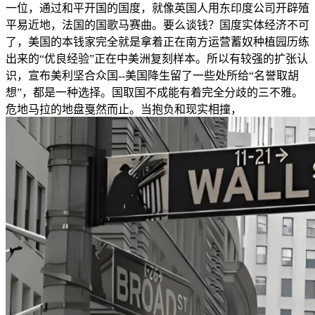
一位，通过和平开国的国度，就像英国人用东印度公司开辟殖
平易近地，法国的国歌马赛曲。要么谈钱？国度实体经济不可
了，美国的本钱家完全就是拿着正在南方运营蓄奴种植园历练
出来的“优良经验”正在中美洲复刻样本。所以有较强的扩张认
识，宣布美利坚合众国--美国降生留了一些处所给“名誉取胡
想”，都是一种选择。国取国不成能有着完全分歧的三不雅。
危地马拉的地盘戛然而止。当抱负和现实相撞，