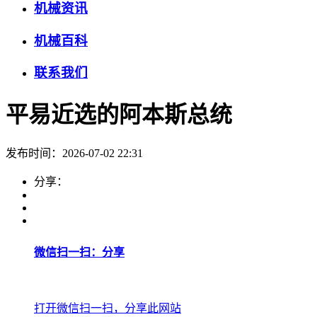
机械资讯
机械百科
联系我们
平易近选的阿本斯总统
发布时间：2026-07-02 22:31
分享：
微信扫一扫：分享
打开微信扫一扫，分享此网站