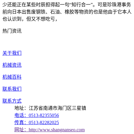
少还能正在某些时辰担得起一句“知行合一”。可是珍珠港事务
前向日本出售废钢铁、石油、橡胶等物资的也是他由于它本人
也认识到，但又不想吃亏，
热门资讯
关于我们
机械资讯
机械百科
联系我们
联系方式
地址：江苏省南通市海门区三星镇
电话：0513-82355056
传真：0513-82282025
网址：http://www.shangnanseo.com