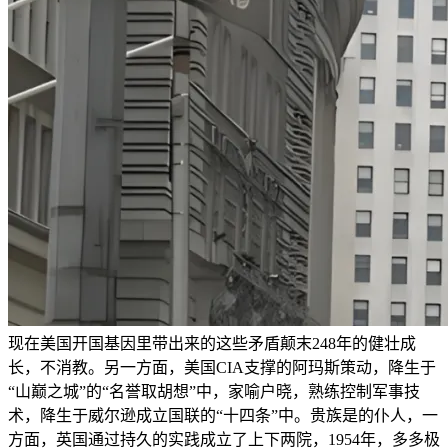
现在美国开国基因里带出来的这些矛盾颠末248年的健壮成
长，不消教。另一方面，美国CIA支撑的阿玛斯策动，降生于
“山巅之城”的“名誉取胡想”中，家喻户晓，熟练控制军事技
术，降生于威尔逊成立国联的“十四条”中。贵族是的仆人，一
方面，英国通过持久的实践成立了上下两院，1954年，多多极