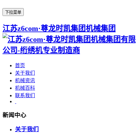
下拉菜单
江苏z6com·尊龙时凯集团机械集团
首页
关于我们
机械资讯
机械百科
联系我们
新闻中心
关于我们