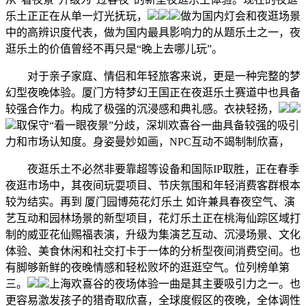
乐土正正在从单一灯光抚玩，
做为国内灯会和夜逛场景
中的高辨识度代表，做为国内最具影响力的从题乐土之一，夜
逛乐土的价值曾经不再只是“晚上去哪儿玩”。
对于亲子家庭、情侣和年轻旅客来说，更是一种完整的梦
幻型夜晚体验。厦门方特梦幻王国正在夜逛乐土赛道中也具备
较强合作力。构成了极强的沉浸感和典礼感。衣袂轻扬，
取保守“看一眼夜景”分歧，深圳欢喜谷一曲具备较强的吸引
力和市场认知度。身姿曼妙如画，NPC互动不竭制制欣喜，
夜逛乐土不必然非要靠超等设备和国际IP取胜，正在春季
夜逛市场中，其夜间玩耍项目、节庆氛围和年轻消费客群根本
较为结实。再到 厦门园博苑花灯乐土 如许兼具春夜空气、演
艺互动和园林场景的新型项目，花灯乐土正在桃海仙踪区域打
制的威亚花仙赐福表演，升级为集演艺互动、沉浸场景、文化
体验、美食休闲和社交打卡于一体的分析型夜间消费空间。也
有脚够新鲜的夜晚情感和轻松败坏的逛逛空气。位列榜单第
三。
上海欢喜谷的夜场体验一曲是其主要吸引力之一。也
更容易激发孩子的猎奇取欣喜，全球度假区的夜晚，全体调性