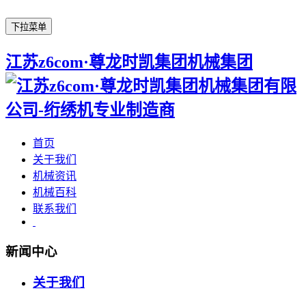
下拉菜单
江苏z6com·尊龙时凯集团机械集团
首页
关于我们
机械资讯
机械百科
联系我们
新闻中心
关于我们