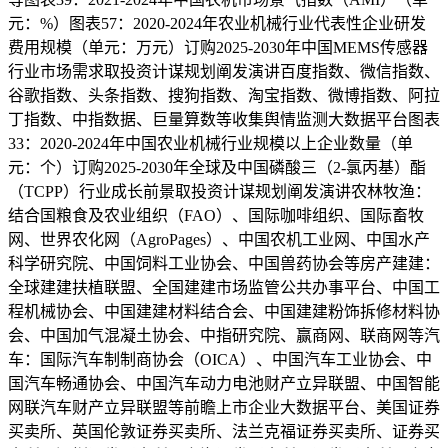
元：%）图表57：2020-2024年农业机械行业代表性企业研发
费用规模（单元：万元）订购2025-2030年中国MEMS传感器
行业市场需求取投资计谋规划阐发演讲百度指数、微信指数、
谷歌指数、头条指数、搜狗指数、淘宝指数、微博指数、阿拉
丁指数、中指数据、巨量算数等收集舆情监测大数据平台图表
33：2020-2024年中国农业机械行业规模以上企业数量（单
元：个）订购2025-2030年全球及中国磷酸三（2-氯丙基）酯
（TCPP）行业成长前景取投资计谋规划阐发演讲农林牧渔：
结合国粮食及农业组织（FAO）、国际咖啡组织、国际畜牧
网、世界农化网（AgroPages）、中国农机工业网、中国水产
科学研究院、中国饲料工业协会、中国兽药协会等房产建建：
全球建建扶植联盟、全国建建市场监管公共办事平台、中国工
程机械协会、中国建建材料结合会、中国建建粉饰拆修材料协
会、中国加气混凝土协会、中指研究院、赢商网、联商网等汽
车：国际汽车制制商协会（OICA）、中国汽车工业协会、中
国汽车畅通协会、中国汽车动力电池财产立异联盟、中国智能
网联汽车财产立异联盟等前瞻上市企业大数据平台、美国证券
买卖所、英国伦敦证券买卖所、法兰克福证券买卖所、证券买