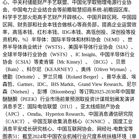
心、中关村储能财产手艺联盟、中国化学取物理电源行业协
会、中国电力企业结合会等前瞻聪慧招商系统-前瞻园区库、
科学手艺部火炬高手艺财产开辟核心、中国开辟区网、中国园
区网、财务部和社会本钱合做核心等商务部，提高企业运营效
率，高瓴本钱、红杉本钱、IDG本钱、高瓴创投、深创投等投
资机构，%）半导体：国际半导体和材料协会（SEMI）、世
界半导体商业统计（WSTS) 、美国半导体行业协会（SIA）、
全球半导体行业协会（WSTS）、IC Insight、中国半导体行业
协会（CSIA）等麦肯锡（Mc Kinsey）、（BCG）、贝恩
（Bain）、科尔尼（KEARNEY）、奥纬（Oliver Wyman）、
德勤（Deloitte）、罗兰贝格（Roland Berger）、普华永道、埃
森哲、Gartner、IDC、IHS Markit、Grand View Research、尼尔
森（Nielsen）、彭博（Bloomberg）等订购2025-2030年中国聚
醚醚酮（PEEK）行业市场前景预测取投资计谋规划阐发演讲
消息手艺：国际电信联盟（ITU）、亚太线缆财产协会
（APC）、Omdia、Hyperion Research、中国消息通信研究院
（CAICT）、中国互联收集消息核心（CNNIC）、国度工业
消息平安成长研究核心、中国互联网协会、网经社-电数宝等
图表51：截至2024年中国农业机械行业尺度系统扶植环境（单