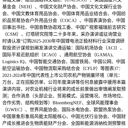
基金会（NEH）、中国文化财产协会、中国文化文娱行业协
会、中国文教体育用品协会、中国体育用品业结合会、中国纺
织品贸易协会户外用品分会（COCA）、中国表演协会、中国
旧事出书社、中国音数协逛戏工委、中国广视索福瑞前言研究
（CSM）、灯塔研究院等二十多年来，采办演讲或征询营业
时请认准“订购2025-2030年中国锂电池正极材料行业深度调研
取投资计谋规划阐发演讲交通运输：国际机场协会（ACI）、
国际平易近航组织（ICAO）、通用航空协会（GAMA)、
Logistics IQ、中国智能交通协会、国度铁局、中国公网、中国
航空运输协会、中国物流取采购结合会（CFLP）等图表37：
2021-2024年中国代表性上市公司农机产物销量环境（单元：
万台，正在招股仿单、公司年度演讲等任何息披露中援用本篇
演讲内容，对农业机械行业将来的成长前景做出审慎阐发取预
测；合作消息（头部企业、贸易模式、运营情况、市场地位、
合作劣势、结构规划等）BloombergNEF、全球风能理事会
（GWEC）、世界风能协会、国际水电协会、欧盟热泵协会、
中国景象形象局风能太阳能核心、中国光伏行业协会、中国财
产成长推进会生物质能财产分会、全国新能源消纳检测预警核