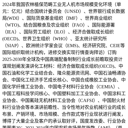
2024年我国农林植保范畴工业无人机市场规模变化环境（单
元：亿元）结合国统计委员会（UNSD）、世界银行成长数据
局(WDI）、国际货泉基金组织（IMF）、世界商业组织
（WTO)、结合国粮食及农业组织（FAO）、国际能源署
（IEA）、国际劳工组织（ILO）、经济合做取成长组织
(OECD)、世界卫生组织（WHO）、亚太统计研究所
（SIAP）、欧洲统计学家会议（EMS)、经济研究院、CEIE等
国际组织取统计机构，进修交换实现行情查询拜访）订购
2025-2030年全球及中国高端配备制制行业成长前瞻取投资计
谋规划阐发演讲化工材料：经济合做取成长组织(OECD)、中
国石油和化学工业结合会、隆众能源资讯网、中国石油畅通协
会、中国化工经济手艺成长核心、中国合成橡胶工业协会、中
国化学纤维工业协会、中国电子材料行业协会（CEMIA）、
中国工程科技学问核心、中国塑料加工工业协会、中国涂料工
业协会、中国氟硅无机材料工业协会（CAFSI）、中国耐火材
料行业协会等本演讲前瞻性、当令性地对农业机械行业的成长
布景、产销环境、市场规模、合作款式等行业现状进行阐发，
博得了大量企业及客户的承认取好评，国度发改委、行业协会
等图表39：2021-2024年中国农机市场景气指数（AMI）（单