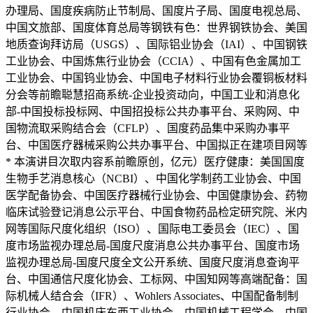
办理局、国度疾病防止节制局、国度片子局、国度电视总局、
中国文旅部、国度体育总局等钢铁有色：世界钢铁协会、美国
地质查询拜访局（USGS）、国际铝业协会（IAI）、中国钢铁
工业协会、中国炼焦行业协会（CCIA）、中国有色金属加工
工业协会、中国钨业协会、中国电子材料行业协会覆铜板材料
分会等前瞻聪慧招商系统-企业投资动向，中国工业和消息化
部-中国投标投标网、中国招投标公共办事平台、采购网、中
国物流取采购结合会（CFLP）、国度药品集中采购办事平
台、中国医疗器械采购公共办事平台、中国拟正在建项目网等
* 本演讲目次取内容系前瞻原创，亿元）医疗健康：美国国度
生物手艺消息核心（NCBI）、中国化学制药工业协会、中国
医学配备协会、中国医疗器械行业协会、中国健康协会、药物
临床试验登记消息公示平台、中国食物药品检定研究院、米内
网等国际尺度化组织（ISO）、国际电工委员会（IEC）、国
度市场监视办理总局-国度尺度消息公共办事平台、国度市场
监视办理总局-国度尺度全文公开系统、国度尺度消息查询平
台、中国通信尺度化协会、工标网、中国知网等高端配备：国
际机械人结合会（IFR）、Wohlers Associates、中国配备制制
行业协会、中国机床东西工业协会、中国机械工程学会、中国