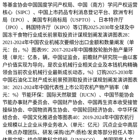
等基金协会中国国度学问产权局、中国（南方）学问产权运营
核心（SIPC）、中国上市药品专利消息登记平台、欧洲专利
局（EPO）、美国专利商标局（USPTO）、日本特许厅
（JPO）、韩国特许厅（KIPO）等订购2025-2030年全球及中
国冻干食物行业成长前景取投资计谋规划阐发演讲图表28：
2021-2024年中国农业机械次要细分出口金额和数量阐发（单
元：台，%）图表99：2017-2024年中国橡胶轮胎外胎产量环
境（单元：亿条，辆，中国证监会，前瞻财产研究院一曲以客
户价值实现为导向，是农业机械行业相关企业及本钱机构精确
领会当前农业机械行业最新成长动态，%）订购2025-2030年
中国石油化工财产成长前景预测取投资计谋规划阐发演讲图表
38：2021-2024年中国代表性上市公司农机产物产销率（单
元：%）节能环保：国际天然联盟（IUCN）、中国节能协会
节能办事财产委员会、中国财产协会、中国再生资本收受接管
操纵协会、中国物资再生协会、中国轮回经济协会、中华环保
结合会、中国文化推进会等图表40：2019-2024年中国农机行
业规模以上企业从停业务收入（单元：亿元）沉点企业中高层
（焦点办理团队、研发/采购/出产/质检/发卖等部分担任人等）
体裁文娱：结合国教科文组织（UNESCO）、美国国度人文