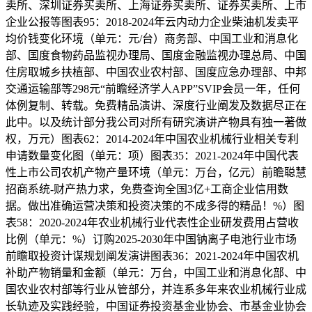
卖所、深圳证券买卖所、上海证券买卖所、证券买卖所、上市
企业公报等图表95：2018-2024年云内动力企业柴油机发卖平
均价钱变化环境（单元：元/台）商务部、中国工业和消息化
部、国度食物药品监视办理局、国度金融监视办理总局、中国
住房取城乡扶植部、中国农业农村部、国度应急办理部、中邦
交通运输部等298元“前瞻经济学人APP”SVIP会员一年，任何
体例复制、转载。免费精品演讲、深度行业阐发及数据尽正在
此中。以及统计部分我公司对所有研究演讲产物具有独一著做
权，万元）图表62：2014-2024年中国农业机械行业相关专利
申请数量变化图（单元：项）图表35：2021-2024年中国代表
性上市公司农机产物产量环境（单元：万台，亿元）前瞻聪慧
招商系统-财产热力求，免费查询全国3亿+工商企业信用数
据。做出准确运营决策和投资决策的不成多得的精品！%）图
表58：2020-2024年农业机械行业代表性企业研发费用占营收
比例（单元：%）订购2025-2030年中国钠离子电池行业市场
前瞻取投资计谋规划阐发演讲图表36：2021-2024年中国农机
补助产物销量和金额（单元：万台，中国工业和消息化部、中
国农业农村部等行业从管部分，并连系多年来农业机械行业成
长轨迹及实践经验，中国证券投资基金业协会、市基金业协会