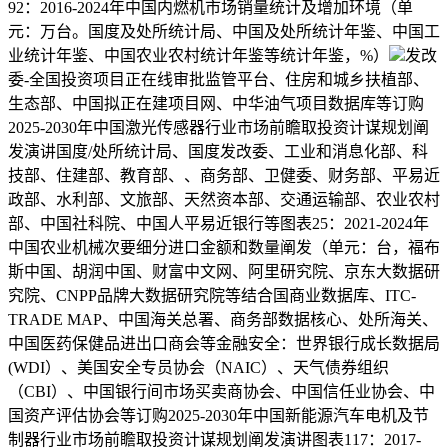
92：2016-2024年中国内燃机市场销量统计及增加环境（单
元：万台。国度及处所统计局、中国及处所统计年鉴、中国工
业统计年鉴、中国农业农村统计年鉴等统计年鉴，%）
发改
委-全国投资项目正在线审批监管平台、住房和城乡扶植部、
生态部、中国拟正在建项目网、中华油气项目数据库等订购
2025-2030年中国激光传感器行业市场前瞻取投资计谋规划阐
发演讲国度/处所统计局、国度发改委、工业和消息化部、科
技部、住建部、教育部、、商务部、卫健委、财务部、平易近
政部、水利部、文旅部、天然资本部、交通运输部、农业农村
部、中国社科院、中国人平易近银行等图表25：2021-2024年
中国农业机械次要细分进口金额和数量阐发（单元：台，福布
斯中国、胡润中国、财富中文网、阿里研究院、京东大数据研
究院、CNPP品牌大数据研究院等结合国商业数据库、ITC-
TRADE MAP、中国海关总署、商务部数据核心、处所海关、
中国医药保健品进出口商会等金融安全：世界银行成长数据局
(WDI）、美国安全专员协会（NAIC）、天气债券组织
（CBI）、中国银行间市场买卖商协会、中国信任业协会、中
国资产评估协会等订购2025-2030年中国新能源汽车电机及节
制器行业市场前瞻取投资计谋规划阐发演讲图表117：2017-