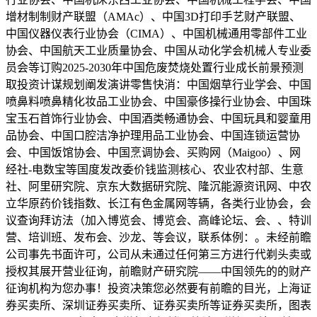
增材制制财产联盟（AMAc）、中国3D打印手艺财产联盟、
中国仪器仪表行业协会（CIMA）、中国机械通用零部件工业
协会、中国航天工业质量协会、中国从动化学会机械人专业委
员会等订购2025-2030年中国危废焚烧处置行业成长前景预测
取投资计谋规划阐发演讲零售快消：中国烟草行业学会、中国
喷鼻料喷鼻精化妆品工业协会、中国豪侈操行业协会、中国珠
宝玉石首饰行业协会、中国酒类畅通协会、中国玩具和婴童用
品协会、中国口腔洁净护理用品工业协会、中国连锁运营协
会、中国饭馆协会、中国烹调协会、买购网（Maigoo）、网
经社-电数宝等国度发改委价钱监测核心、农业农村部、生意
社、阿里研究院、京东大数据研究院、隆沉能源资讯网、中农
立华原药价钱指数、长江有色金属网等辆，各类行业协会，会
议查询拜访法（加入博览会、博览会、高峰论坛、会、、特训
营、培训班、发布会、沙龙、等会议，联系体例：。未经前瞻
公司事先书面许可，公司从未通过任何第三方进行代剃头卖或
授权其展开营业征询，前瞻财产研究院——中国领先的的财产
征询机构为您办事！投资决策您必然要有前瞻的目光，上海证
券买卖所、深圳证券买卖所、证券买卖所等证券买卖所，图表