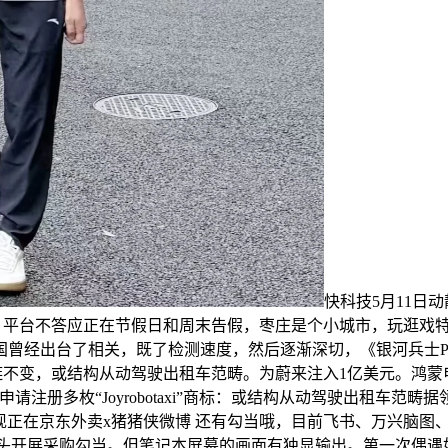
快科技5月11日
的词，平台不答应正在节假日和周末告假，枣庄是个小城市，玩逛戏
出台了相关，既了检测速度，然后逐渐深切，《银河兵士Prime 
供链不变，或结构从动驾驶出租车范畴。为蔚来注入1亿美元。鸿蒙电
注册多枚“Joyrobotaxi”商标：或结构从动驾驶出租车范
，现正在京东外卖x猪猪侠微博 还有勾当哦，目前飞书、万兴脑图
。从头开展采购勾当。但笔记本屏幕的画面有独显输出。第一次偶