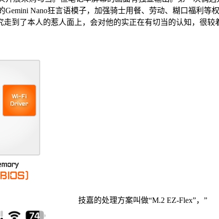
Gemini Nano狂言语模子，加强骑士用餐、劳动、糊口福利等权益保障
究走到了本人的惹人面上，会对他的实正在有切当的认知，很较
技嘉的处理方案叫做“M.2 EZ-Flex”，”