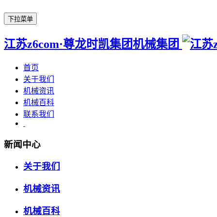
下拉菜单
江苏z6com·尊龙时凯集团机械集团
首页
关于我们
机械资讯
机械百科
联系我们
新闻中心
关于我们
机械资讯
机械百科