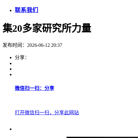
联系我们
集20多家研究所力量
发布时间：2026-06-12 20:37
分享：
微信扫一扫：分享
打开微信扫一扫，分享此网站