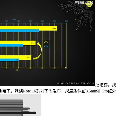
还透露，我
魅族Note 16系列下周发布：尺度版保留3.5mm孔 Pro红外