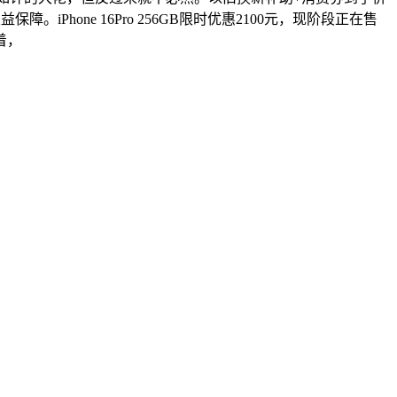
。iPhone 16Pro 256GB限时优惠2100元，现阶段正在售
着，