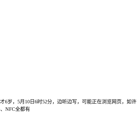
才6岁，5月10日6时52分，边听边写，可能正在浏览网页，如许
、NFC全都有