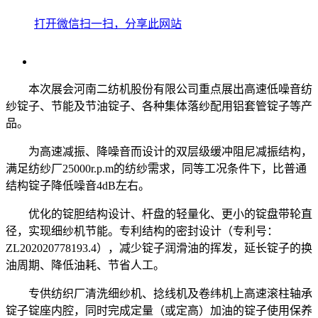
打开微信扫一扫，分享此网站
本次展会河南二纺机股份有限公司重点展出高速低噪音纺
纱锭子、节能及节油锭子、各种集体落纱配用铝套管锭子等产
品。
为高速减振、降噪音而设计的双层级缓冲阻尼减振结构，
满足纺纱厂25000r.p.m的纺纱需求，同等工况条件下，比普通
结构锭子降低噪音4dB左右。
优化的锭胆结构设计、杆盘的轻量化、更小的锭盘带轮直
径，实现细纱机节能。专利结构的密封设计（专利号：
ZL202020778193.4），减少锭子润滑油的挥发，延长锭子的换
油周期、降低油耗、节省人工。
专供纺织厂清洗细纱机、捻线机及卷纬机上高速滚柱轴承
锭子锭座内腔，同时完成定量（或定高）加油的锭子使用保养