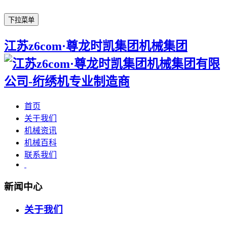
下拉菜单
江苏z6com·尊龙时凯集团机械集团
首页
关于我们
机械资讯
机械百科
联系我们
新闻中心
关于我们