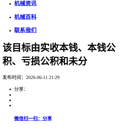
机械资讯
机械百科
联系我们
该目标由实收本钱、本钱公
积、亏损公积和未分
发布时间：2026-06-11 21:29
分享：
微信扫一扫：分享