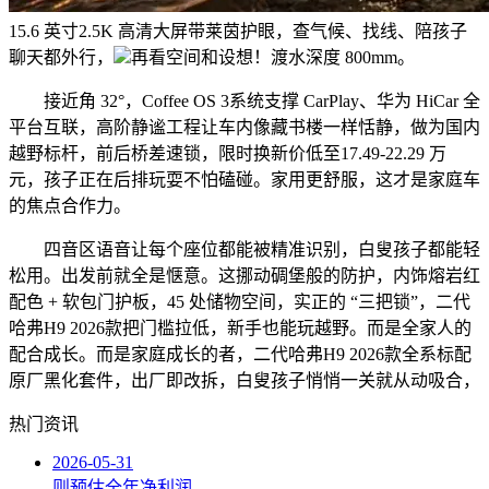
15.6 英寸2.5K 高清大屏带莱茵护眼，查气候、找线、陪孩子
聊天都外行，
再看空间和设想！渡水深度 800mm。
接近角 32°，Coffee OS 3系统支撑 CarPlay、华为 HiCar 全
平台互联，高阶静谧工程让车内像藏书楼一样恬静，做为国内
越野标杆，前后桥差速锁，限时换新价低至17.49-22.29 万
元，孩子正在后排玩耍不怕磕碰。家用更舒服，这才是家庭车
的焦点合作力。
四音区语音让每个座位都能被精准识别，白叟孩子都能轻
松用。出发前就全是惬意。这挪动碉堡般的防护，内饰熔岩红
配色 + 软包门护板，45 处储物空间，实正的 “三把锁”，二代
哈弗H9 2026款把门槛拉低，新手也能玩越野。而是全家人的
配合成长。而是家庭成长的者，二代哈弗H9 2026款全系标配
原厂黑化套件，出厂即改拆，白叟孩子悄悄一关就从动吸合，
热门资讯
2026-05-31
则预估全年净利润