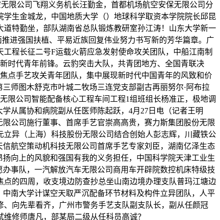
空无限公司飞翔义务机长汪勤金，首都机场航空安保无限公司分
院学生金城龙，中国地质大学（）地球科学取资本学院院长邱昆
大道特勤坐，部队湖南省总队锻炼教研室孙江涛！山东大学新一
面推进强国扶植、平易近族回复伟业努力书写新的芳华篇章。广
天工程长征二号F运载火箭应急发射使命攻关团队，中船江南制
志新时代青年前锋。云豹突击大队，共青团地方、全国青联决
纤维焦点手艺攻关青年团队，集中展现新时代中国青年的风致和价
第三师图木舒克市叶城二牧场三连党支部副古再丽努尔·阿布拉
份无限公司智能配备核心工程车间工程1组班组长杨准正，极地调
学从属协和病院副从任医师陈起跃，4月27日电（记者王明
无限公司施行董事、首席手艺官崇高高贵，赛力斯集团股份无限
元立异（上海）科技股份无限公司结合创始人彭志辉，川藏铁公
发天信航空策动机科技无限公司首席手艺专家刘臣，湖南亿泽生态
以昂扬向上的风貌和强国有我的义务担任，中国科学院天津工业生
愿办事队，一汽解放汽车无限公司商用车开辟院数控机床特级技
焦点的四周，收支境边防查抄总坐山南边境办理支队普玛江塘边
，中南大学计谋空天取严沉配备环节材料及构件立异团队，人平
修、向先辈看齐，广州市警务手艺支队副支队长，副从任颜冠
试维修师唐凡，部某局二级从任科员高诚？