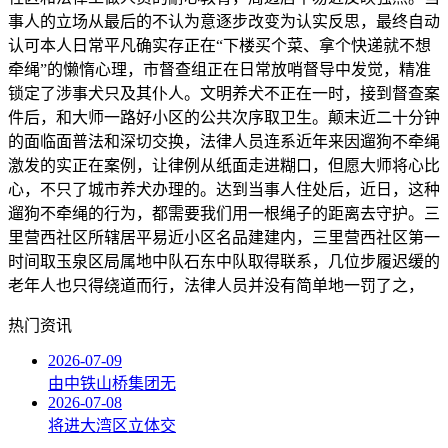
事人的立场从最后的不认为意逐步改变为认实反思，最终自动
认可本人日常平凡确实存正在“下楼买个菜、拿个快递就不想
牵绳”的懒惰心理，市督查组正在日常放哨督导中发觉，精准
锁定了涉事犬只及其仆人。文明养犬不正在一时，接到督查案
件后，和大师一路好小区的公共次序取卫生。颠末近二十分钟
的面临面普法和深切交换，法律人员连系近年来因遛狗不牵绳
激发的实正在案例，让律例从纸面走进糊口，但愿大师将心比
心，不只了城市养犬办理的。达到当事人住处后，近日，这种
遛狗不牵绳的行为，都需要我们用一根绳子的距离去守护。三
里营西社区所辖居平易近小区名品建建内，三里营西社区第一
时间取玉泉区局属地中队石东中队取得联系，几位步履迟缓的
老年人也只得绕道而行，法律人员并没有简单地一罚了之，
热门资讯
2026-07-09
由中铁山桥集团无
2026-07-08
将进大湾区立体交