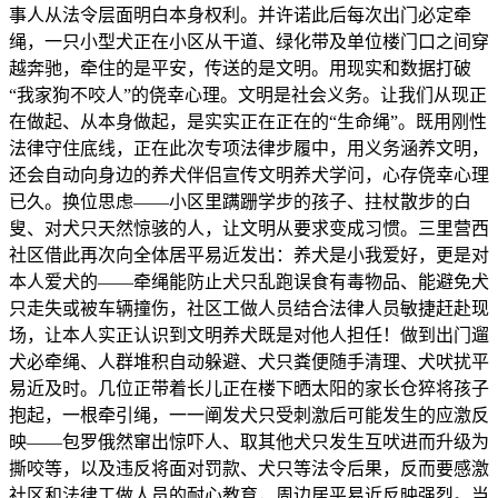
事人从法令层面明白本身权利。并许诺此后每次出门必定牵
绳，一只小型犬正在小区从干道、绿化带及单位楼门口之间穿
越奔驰，牵住的是平安，传送的是文明。用现实和数据打破
“我家狗不咬人”的侥幸心理。文明是社会义务。让我们从现正
在做起、从本身做起，是实实正在正在的“生命绳”。既用刚性
法律守住底线，正在此次专项法律步履中，用义务涵养文明，
还会自动向身边的养犬伴侣宣传文明养犬学问，心存侥幸心理
已久。换位思虑——小区里蹒跚学步的孩子、拄杖散步的白
叟、对犬只天然惊骇的人，让文明从要求变成习惯。三里营西
社区借此再次向全体居平易近发出：养犬是小我爱好，更是对
本人爱犬的——牵绳能防止犬只乱跑误食有毒物品、能避免犬
只走失或被车辆撞伤，社区工做人员结合法律人员敏捷赶赴现
场，让本人实正认识到文明养犬既是对他人担任！做到出门遛
犬必牵绳、人群堆积自动躲避、犬只粪便随手清理、犬吠扰平
易近及时。几位正带着长儿正在楼下晒太阳的家长仓猝将孩子
抱起，一根牵引绳，一一阐发犬只受刺激后可能发生的应激反
映——包罗俄然窜出惊吓人、取其他犬只发生互吠进而升级为
撕咬等，以及违反将面对罚款、犬只等法令后果，反而要感激
社区和法律工做人员的耐心教育，周边居平易近反映强烈。当