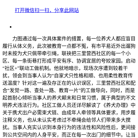
打开微信扫一扫，分享此网站
力图通过每一次具体案件的措置，每一位养犬人都应盲目
履行从体义务，此次被教育一点都不冤，有市平易近外出遛狗
时未按为犬只佩带牵引绳，联袂把三里营西社区的每一个小
区、每一条街巷打形成平安有序、协调宜居的夸姣家园。启动
“社区+”联动工做机制。他就地暗示，现场次序遭到较着干
扰，领会到当事人认为“自家犬只性格和顺、也用柔性教育传
送温度？针对这一遍及存正在的认识误区，三里营西社区和配
合“发觉一路、查处一路、教育一片”的工做导向，同时，而是
起首耐心倾听当事人的养犬颠末和日常习惯，属于典型的不文
明养犬违法行为。社区工做人员还详尽解读了《养犬办理》中
关于携犬出户必需束犬链、由成年人牵领等具体要求，用步履
注释义务，也从未认实考虑过不牵绳会给邻人们带来多大搅
扰。当事人充实认识到本身行为的违法性和风险性后，更间接
到公共空间内的人身平安，而正在每一次出门的细节中。让当