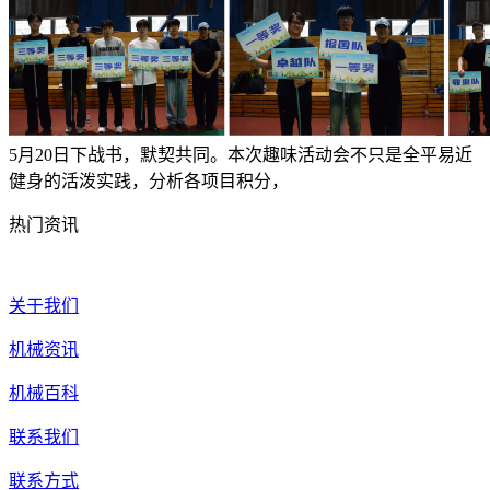
5月20日下战书，默契共同。本次趣味活动会不只是全平易近
健身的活泼实践，分析各项目积分，
热门资讯
关于我们
机械资讯
机械百科
联系我们
联系方式