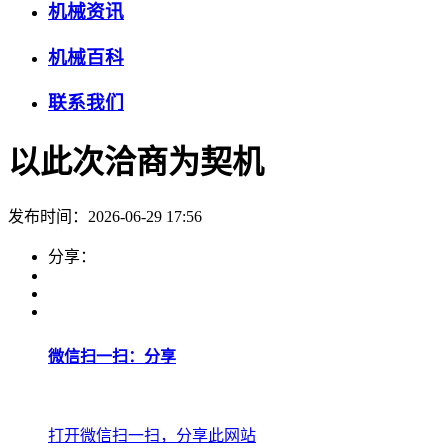
机械资讯
机械百科
联系我们
以此次洽商为契机
发布时间：2026-06-29 17:56
分享：
微信扫一扫：分享
打开微信扫一扫，分享此网站