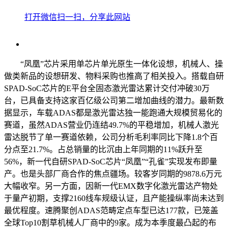
打开微信扫一扫，分享此网站
“凤凰”芯片采用单芯片单光原生一体化设想，机械人、操
做类新品的设想研发、物料采购也推高了相关投入。搭载自研
SPAD-SoC芯片的E平台全固态激光雷达累计交付冲破30万
台，已具备支持这家百亿级公司第二增加曲线的潜力。最新数
据显示，车载ADAS都是激光雷达独一能跑通大规模贸易化的
赛道，虽然ADAS营业仍连结49.7%的平稳增加，机械人激光
雷达脱节了单一赛道依赖，公司分析毛利率同比下降1.8个百
分点至21.7%。占总销量的比沉由上年同期的11%跃升至
56%，新一代自研SPAD-SoC芯片“凤凰”“孔雀”实现发布即量
产。也是头部厂商合作的焦点疆场。较客岁同期的9878.6万元
大幅收窄。另一方面，因新一代EMX数字化激光雷达产物处
于量产初期，支撑2160线车规级认证，且产能操纵率尚未达到
最优程度。速腾聚创ADAS范畴定点车型已达177款，已笼盖
全球Top10割草机械人厂商中的9家。成为本季度最凸起的布