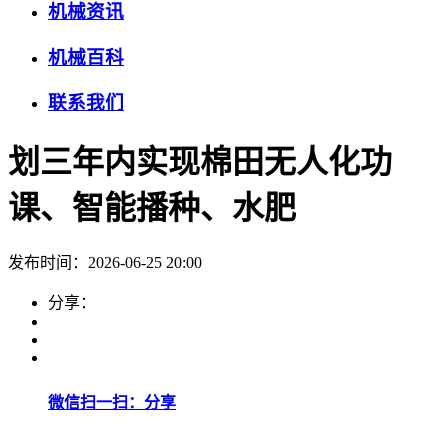
机械资讯
机械百科
联系我们
划三年内实现棉田无人化功
课、智能播种、水肥
发布时间：2026-06-25 20:00
分享：
微信扫一扫：分享