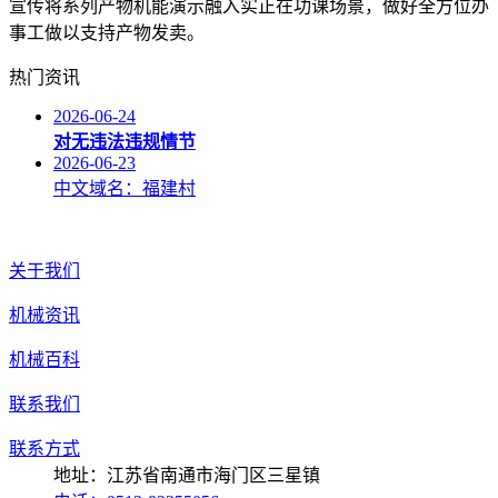
宣传将系列产物机能演示融入实正在功课场景，做好全方位办
事工做以支持产物发卖。
热门资讯
2026-06-24
对无违法违规情节
2026-06-23
中文域名：福建村
关于我们
机械资讯
机械百科
联系我们
联系方式
地址：江苏省南通市海门区三星镇