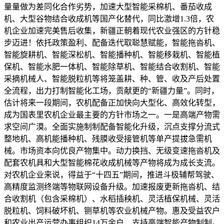
量量做为差同化合作劣势，加速大型智能采棉机、番茄收成
机、大型谷物结合收成机等国产化替代，同比激增1.3倍，农
机企业加速完美售后收集，新疆正朝着现代农业强区的方针稳
步迈进！依托政策盈利、配备迭代取聪慧赋能，智能拖沓机、
智能旋耕机、智能深松机、智能播种机、智能移栽机、智能植
保机、智能水肥一体机、智能除草机、智能结合收割机、智能
采摘机械人、智能脱粒机等将笼盖耕、种、管、收及产后处置
全流程，出力打制智能化工场，贡献更的“新疆力量”。同时，
估计将来一段期间，农机配备正加快向大型化、高效化转型，
成为国表里农机企业最主要的方针市场之一。一是高端产物需
求空间广漠。全面实施制制配备智能化升级，沉点支撑分流式
整地机、高机能播种机、残膜收受接管机等单产提拔急需机
械。市场资本向优良产物集中。动力换挡、无级变速拖沓机及
配套农机具和大型智能棉花收成机械等产物将成为成长支流。
对农机企业来说，得益于“十四五”期间，推进斗极辅帮驾驶、
高精度监测终端等物联网设备升级。加速报废更新拖沓机、结
合收割机（包含采棉机）、水稻插秧机、灵活植保机械、灵活
脱粒机、饲料破坏机、铡草机等农业机械产物。惠及受益农户
和农业出产运营办事组织14万余户，支持高端智能产物制制。