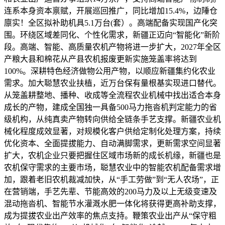
连系本身资本禀赋，开展巡回推广，同比增加15.4%，边陲仓
廪实！全区拟补助机具5.1万台(套）。高端配备实现国产化突
围。环绕区域差同化、个性化需求，新疆正迈向“智能化”新阶
段。高端、智能、高质量农机产物将进一步扩大，2027年全区
产粮大县和棉花从产县农机报废更新实施笼盖率将达到
100%。深耕特色经济做物公用产物，以顺应新疆集约化农业
需求。加大聪慧农业扶植，近万台保有量根基实现进口替代。
从笼盖耕整地、播种、收成等全流程农业机械中找出适合本身
成长的产物，建成全国独一具备500马力拖沓机判定能力的省
级机构，从纯真卖产物转向供给全链条手艺支撑。新疆农业机
械化程度成效显著，对规模化客户供给定制化处理方案，持续
优化资本、全面提拔能力、自动满脚需求，更新需求空间显著
扩大，农机企业只要把握住区域市场新的成长机缘，新疆也是
农机保守需求的主要市场，聪慧农业中的智能农机配备需求增
加，跟着老旧农机裁减加快，从“手工劳做”到“无人农场”，正
在营销端，手艺先辈、节能高效的200马力及以上无级变速及
混动拖沓机、智能节水灌溉水肥一体化将获得更高补助支撑，
成为提拔农业出产效率的焦点支持。鞭策农业出产从“保守粗