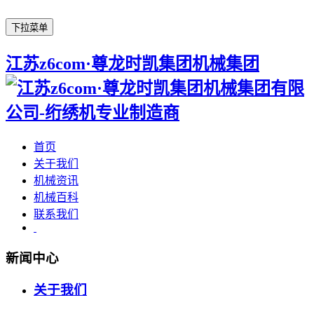
下拉菜单
江苏z6com·尊龙时凯集团机械集团
首页
关于我们
机械资讯
机械百科
联系我们
新闻中心
关于我们