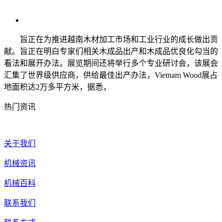
旨正在为推进越南木材加工市场和工业行业的成长做出贡
献。旨正在明白专家们相关木成品出产和木成品优良化勾当的
看法和展开办法。展览期间还将举行多个专业研讨会，该展会
汇集了世界级供应商，供给最佳出产办法，Vietnam Wood展占
地面积达2万多平方米，据悉，
热门资讯
关于我们
机械资讯
机械百科
联系我们