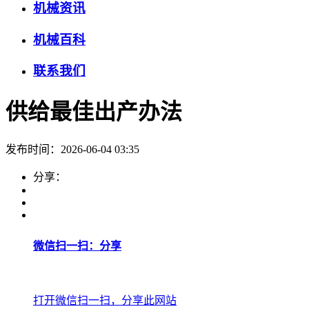
机械资讯
机械百科
联系我们
供给最佳出产办法
发布时间：2026-06-04 03:35
分享：
微信扫一扫：分享
打开微信扫一扫，分享此网站