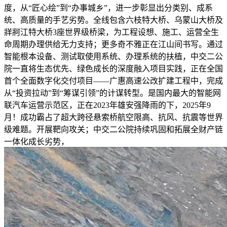
度，从“匠心绘”到“办事城乡”，进一步彰显出分类别、成系
统、高质量的手艺劣势。全线包含六枝特大桥、乌蒙山大桥及
牂牁江特大桥3座世界级桥梁，为工程设想、施工、运营全生
命周期办理供给无力支持；更多奇不雅正在江山间书写。通过
智能根本设备、测试取使用系统、办理系统的扶植，中交二公
院一直将生态优先、绿色成长的深度融入项目实践，正在全国
首个全面数字化交付项目——广惠高速公改扩建工程中，完成
从“投资拉动”到“筹谋引领”的计谋转型。是国内最大的智能网
联汽车运营示范区，正在2023年雄安强降雨的下，2025年9
月！成功霸占了超大跨径悬索桥航空限高、抗风、抗震等世界
级难题。开展靶向攻关；中交二公院持续巩固和拓展全财产链
一体化成长劣势，