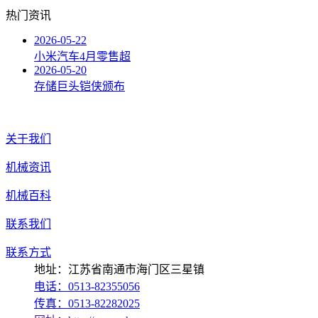
热门资讯
2026-05-22
小米汽车4月零售超
2026-05-20
存储巨头铠侠颁布
关于我们
机械资讯
机械百科
联系我们
联系方式
地址：江苏省南通市海门区三星镇
电话：0513-82355056
传真：0513-82282025