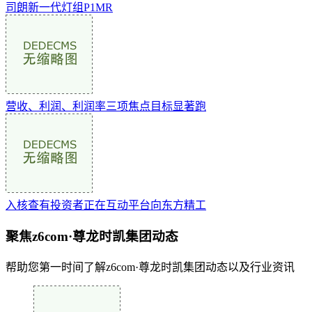
司朗新一代灯组P1MR
营收、利润、利润率三项焦点目标显著跑
入核查有投资者正在互动平台向东方精工
聚焦z6com·尊龙时凯集团动态
帮助您第一时间了解z6com·尊龙时凯集团动态以及行业资讯