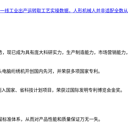
一线工业出产运转取工艺实操数据，人形机械人并非适配全数从动
势，现已成为具有庞大科研实力，生产制造能力，市场营销能力
多头电脑绗绣机开创国内先河，并荣获多项国家专利。
产品列入国家、省科技计划项目，荣获过国际发明专利博览会金奖。
程标准体系，从而对产品性能和质量保证万无一失。