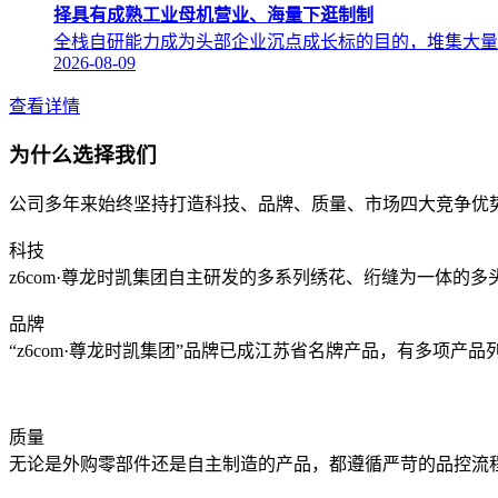
择具有成熟工业母机营业、海量下逛制制
全栈自研能力成为头部企业沉点成长标的目的，堆集大量
2026-08-09
查看详情
为什么选择我们
公司多年来始终坚持打造科技、品牌、质量、市场四大竞争优
科技
z6com·尊龙时凯集团自主研发的多系列绣花、绗缝为一体的
品牌
“z6com·尊龙时凯集团”品牌已成江苏省名牌产品，有多项
质量
无论是外购零部件还是自主制造的产品，都遵循严苛的品控流