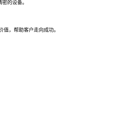
精密的设备。
价值，帮助客户走向成功。