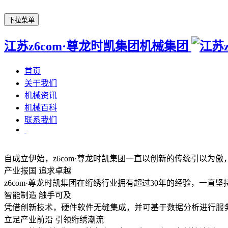
下拉菜单
江苏z6com·尊龙时凯集团机械集团
首页
关于我们
机械资讯
机械百科
联系我们
自成立伊始，z6com·尊龙时凯集团一直以创新的传统引以为傲
产业报国 追求卓越
z6com·尊龙时凯集团在绗绣行业拥有超过30年的经验，一
智能制造 触手可及
凭借创新技术，硬件软件无缝集成，并可基于数据分析进行服
立足产业前沿 引领绗绣潮流