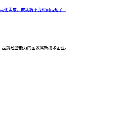
化需求，成功将不变时间缩短了...
，品牌经营能力的国家高新技术企业。