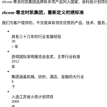
z6com·尊龙时凯集团品牌有多项产品列入国家、省科技计
z6com·尊龙时凯集团，重新定义绗绣标准
我们为客户提供的，不仅是具有领先优势的产品、技术、服务
具有三十几年的行业发展经验
30
+
年
获得国际发明展览会金奖，主草行业标准
2012
年
集团涵盖机械、纺织、酒店、金融四大行业
4
个
入选江苏省火炬计划项目
2006
年